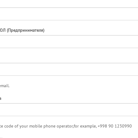
ЮЛ (Предпринимателя)
email.
а
ate code of your mobile phone operator,for example, +998 90 1230990