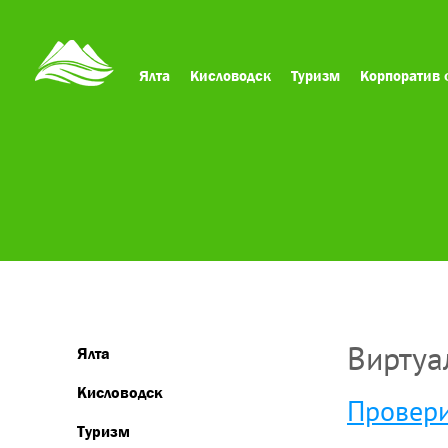
Ялта
Кисловодск
Туризм
Корпоратив 
Виртуа
Ялта
Кисловодск
Провери
Туризм