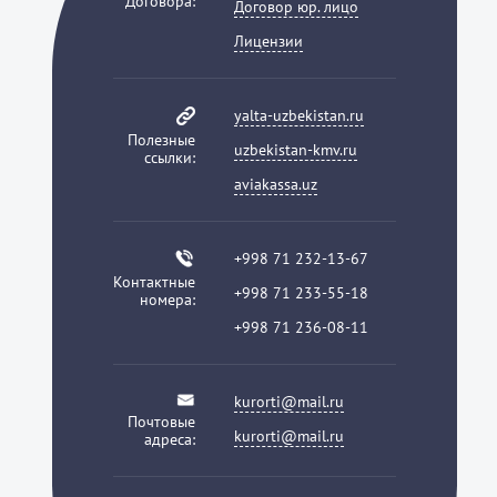
Договора:
Договор юр. лицо
Лицензии
yalta-uzbekistan.ru
Полезные
uzbekistan-kmv.ru
ссылки:
aviakassa.uz
+998 71 232-13-67
Контактные
+998 71 233-55-18
номера:
+998 71 236-08-11
kurorti@mail.ru
Почтовые
kurorti@mail.ru
адреса: