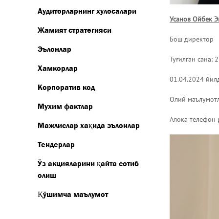
Аудиторларнинг хулосалари
Усанов Ойбек 
Жамият стратегияси
Бош директор
Эълонлар
Туғилган сана: 2
Хамкорлар
01.04.2024 йи
Корпоратив код
Олий маълумотл
Мухим фактлар
Алоқа телефон 
Мажлислар хақида эълонлар
Тендерлар
Ўз акцияларини қайта сотиб
олиш
Қўшимча маълумот