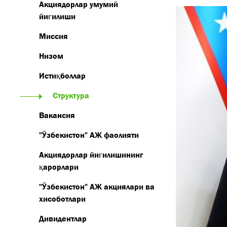
Акциядорлар умумий
йиғилиши
Миссия
Низом
Истиқболлар
Структура
Вакансия
"Ўзбекистон" АЖ фаолияти
Акциядорлар йиғилишининг
қарорлари
"Ўзбекистон" АЖ акциялари ва
хисоботлари
Дивидентлар