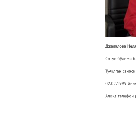
Джалалова Неля
Сотув бўлими б
Туғилган санаси
02.02.1999 йил
Алоқа телефон 