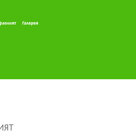
фаолият
Галерея
ИЯТ