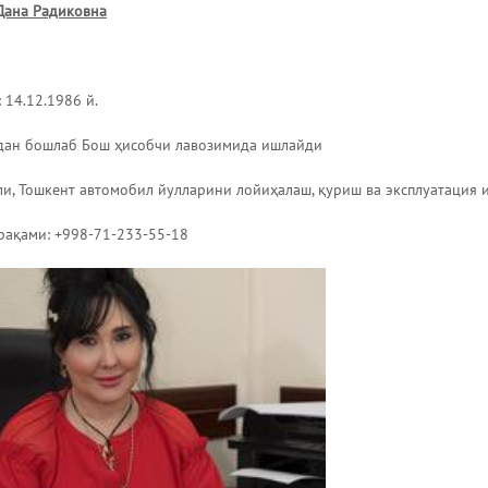
Дана Радиковна
: 14.12.1986 й.
лдан бошлаб Бош ҳисобчи лавозимида ишлайди
и, Тошкент автомобил йулларини лойиҳалаш, қуриш ва эксплуатация 
рақами: +998-71-233-55-18