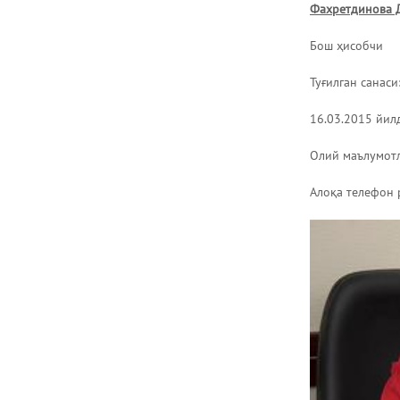
Фахретдинова 
Бош ҳисобчи
Туғилган санаси
16.03.2015 йи
Олий маълумотл
Алоқа телефон 