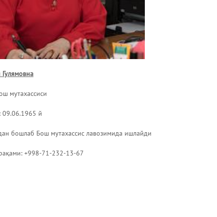
 Гулямовна
ош мутахассиси
: 09.06.1965 й
дан бошлаб Бош мутахассис лавозимида ишлайди
рақами: +998-71-232-13-67