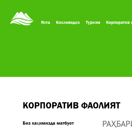
Ялта
Кисловодск
Туризм
Корпоратив 
КОРПОРАТИВ ФАОЛИЯТ
РАҲБАР
Биз хақимизда матбуот