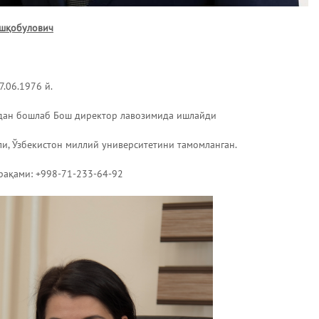
Эшқобулович
7.06.1976 й.
лдан бошлаб Бош директор лавозимида ишлайди
и, Ўзбекистон миллий университетини тамомланган.
рақами: +998-71-233-64-92