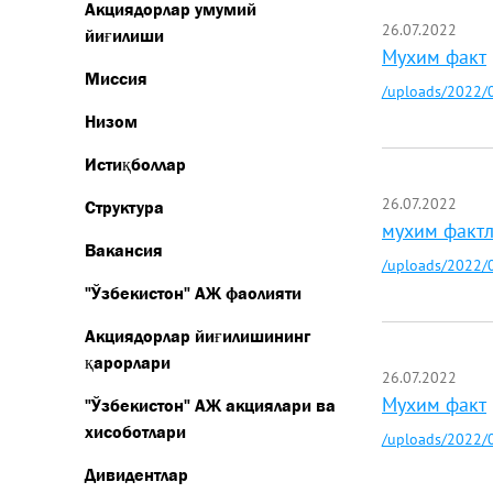
Акциядорлар умумий
26.07.2022
йиғилиши
Мухим факт
Миссия
/uploads/2022/0
Низом
Истиқболлар
26.07.2022
Структура
мухим факт
Вакансия
/uploads/2022/0
"Ўзбекистон" АЖ фаолияти
Акциядорлар йиғилишининг
қарорлари
26.07.2022
Мухим факт
"Ўзбекистон" АЖ акциялари ва
хисоботлари
/uploads/2022/0
Дивидентлар