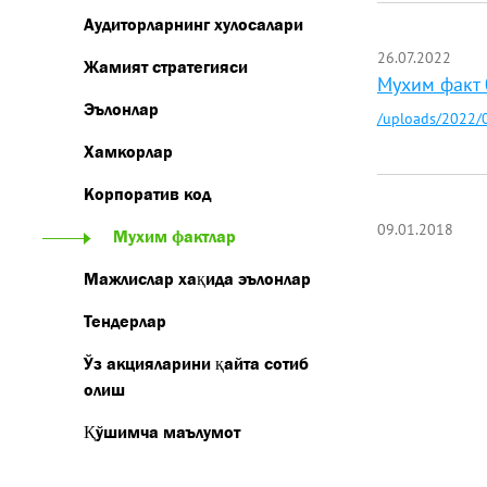
Аудиторларнинг хулосалари
26.07.2022
Жамият стратегияси
Мухим факт 
Эълонлар
/uploads/2022/0
Хамкорлар
Корпоратив код
09.01.2018
Мухим фактлар
Мажлислар хақида эълонлар
Тендерлар
Ўз акцияларини қайта сотиб
олиш
Қўшимча маълумот