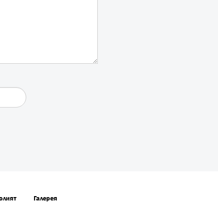
олият
Галерея