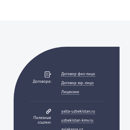
Договор физ-лицо
Договора:
Договор юр. лицо
Лицензии
yalta-uzbekistan.ru
Полезные
uzbekistan-kmv.ru
ссылки:
aviakassa.uz