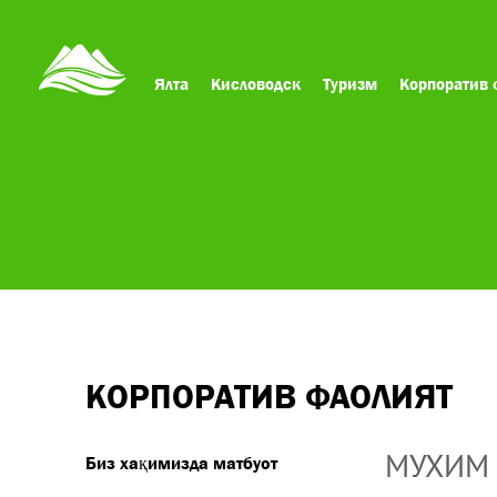
Ялта
Кисловодск
Туризм
Корпоратив 
КОРПОРАТИВ ФАОЛИЯТ
МУХИМ
Биз хақимизда матбуот