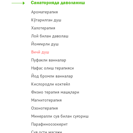
Санаторияда даволаниш
Ароматерапия
Кўтарилган душ
Халотерапия
Лой билан даволаш
Йомғирли душ
Вичй душ
Пуфакли ванналар
Нафас олиш терапияси
Йод бромли ванналар
Кислородли коктейл
Физио терапия машқлари
Магнитотерапия
Озонотерапия
Минералли сув билан суғориш
Парафиноозокерит
Сув ости масажи