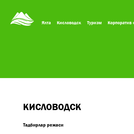
Ялта
Кисловодск
Туризм
Корпоратив 
КИСЛОВОДСК
Тадбирлар режаси