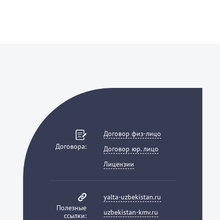
Договор физ-лицо
Договора:
Договор юр. лицо
Лицензии
yalta-uzbekistan.ru
Полезные
uzbekistan-kmv.ru
ссылки: