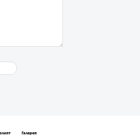
олият
Галерея