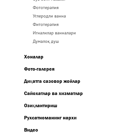
Фототерапия
Углеродли ванна
Фитотерапия
Игналилар ванналари
Думалоқ душ
Хоналар
Фото-галерея
Диқатга сазовор жойлар
Сайохатлар ва хизматлар
Озиқлантириш
Рухсатноманинг нархи
Видео