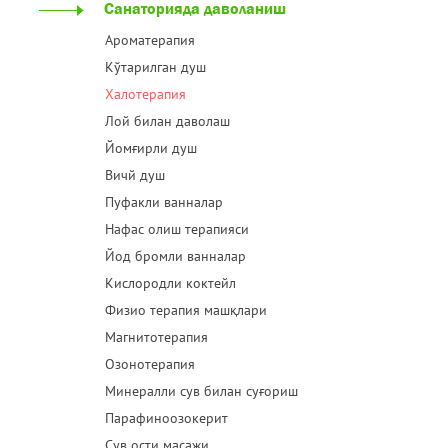
Санаторияда даволаниш
Ароматерапия
Кўтарилган душ
Халотерапия
Лой билан даволаш
Йомғирли душ
Вичй душ
Пуфакли ванналар
Нафас олиш терапияси
Йод бромли ванналар
Кислородли коктейл
Физио терапия машқлари
Магнитотерапия
Озонотерапия
Минералли сув билан суғориш
Парафиноозокерит
Сув ости масажи