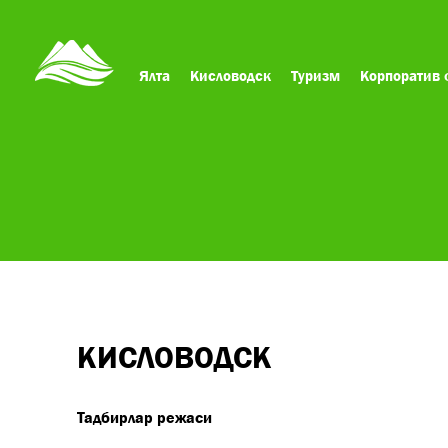
Ялта
Кисловодск
Туризм
Корпоратив 
КИСЛОВОДСК
Тадбирлар режаси