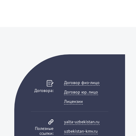
Договор физ-лицо
Договора:
Договор юр. лицо
Лицензии
yalta-uzbekistan.ru
Полезные
uzbekistan-kmv.ru
ссылки: