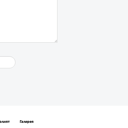
олият
Галерея