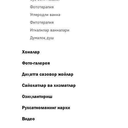
Фототерапия
Углеродли ванна
Фитотерапия
Игналилар ванналари
Думалоқ душ
Хоналар
Фото-галерея
Диқатга сазовор жойлар
Сайохатлар ва хизматлар
Озиқлантириш
Рухсатноманинг нархи
Видео