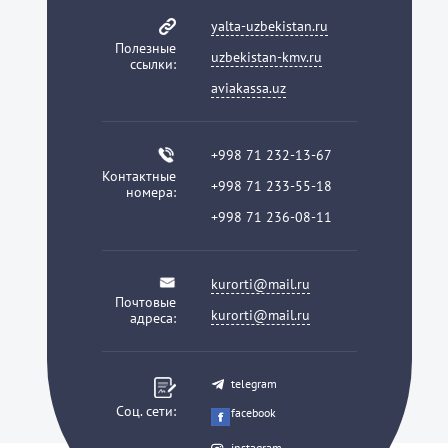
yalta-uzbekistan.ru
Полезные
uzbekistan-kmv.ru
ссылки:
aviakassa.uz
+998 71 232-13-67
Контактные
+998 71 233-55-18
номера:
+998 71 236-08-11
kurorti@mail.ru
Почтовые
kurorti@mail.ru
адреса:
telegram
Соц. сети:
facebook
instagram