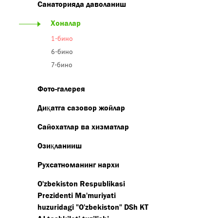
Санаторияда даволаниш
Хоналар
1-бино
6-бино
7-бино
Фото-галерея
Диқатга сазовор жойлар
Сайохатлар ва хизматлар
Озиқланииш
Рухсатноманинг нархи
O'zbekiston Respublikasi
Prezidenti Ma'muriyati
huzuridagi "O'zbekiston" DSh KT