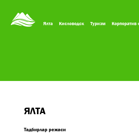
Ялта
Кисловодск
Туризм
Корпоратив 
ЯЛТА
Тадбирлар режаси