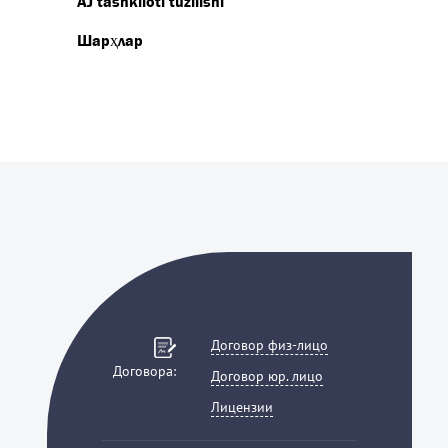
AJ tashkiloti tuzilishi
Шарҳлар
Договор физ-лицо
Договора:
Договор юр. лицо
Лицензии