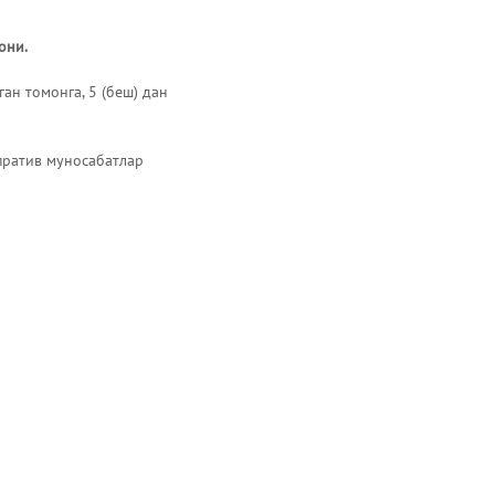
они.
ган томонга, 5 (беш) дан
пратив муносабатлар