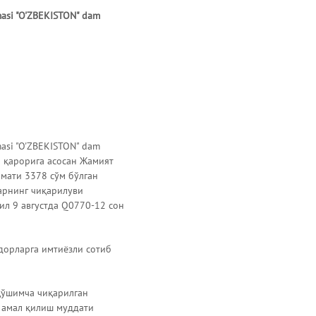
rmasi "O'ZBEKISTON" dam
rmasi "O'ZBEKISTON" dam
ги қарорига асосан Жамият
мати 3378 сўм бўлган
арнинг чиқарилуви
ил 9 августда Q0770-12 сон
дорларга имтиёзли сотиб
қўшимча чиқарилган
 амал қилиш муддати