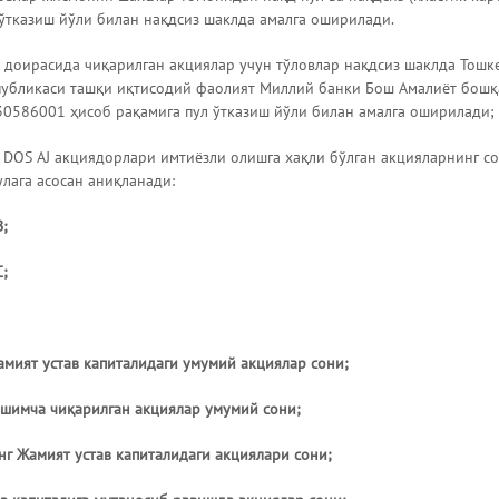
ўтказиш йўли билан нақдсиз шаклда амалга оширилади.
 доирасида чиқарилган акциялар учун тўловлар нақдсиз шаклда Тош
публикаси ташқи иқтисодий фаолият Миллий банки Бош Амалиёт бошқ
586001 ҳисоб рақамига пул ўтказиш йўли билан амалга оширилади;
DOS AJ акциядорлари имтиёзли олишга хақли бўлган акцияларнинг с
лага асосан аниқланади:
;
;
мият устав капиталидаги умумий акциялар сони;
шимча чиқарилган акциялар умумий сони;
нг Жамият устав капиталидаги акциялари сони;