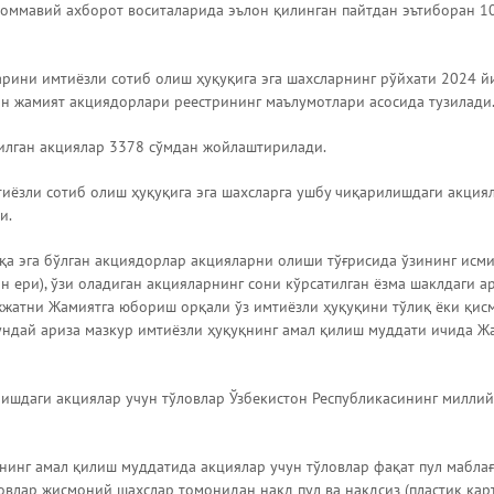
ммавий ахборот воситаларида эълон қилинган пайтдан эътиборан 10
рини имтиёзли сотиб олиш ҳуқуқига эга шахсларнинг рўйхати 2024 й
н жамият акциядорлари реестрининг маълумотлари асосида тузилади
илган акциялар 3378 сўмдан жойлаштирилади.
иёзли сотиб олиш ҳуқуқига эга шахсларга ушбу чиқарилишдаги акция
и.
қа эга бўлган акциядорлар акцияларни олиши тўғрисида ўзининг исм
н ери), ўзи оладиган акцияларнинг сони кўрсатилган ёзма шаклдаги ар
жжатни Жамиятга юбориш орқали ўз имтиёзли ҳуқуқини тўлиқ ёки қис
ундай ариза мазкур имтиёзли ҳуқуқнинг амал қилиш муддати ичида Ж
ишдаги акциялар учун тўловлар Ўзбекистон Республикасининг миллий
нинг амал қилиш муддатида акциялар учун тўловлар фақат пул маблағ
овлар жисмоний шахслар томонидан нақд пул ва нақдсиз (пластик кар