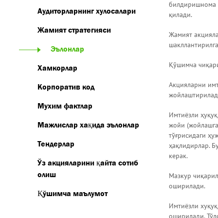
билдиришнома о
Аудиторларнинг хулосалари
қилади.
Жамият стратегияси
Жамият акцияла
шакллантирилга
Эълонлар
Қўшимча чиқар
Хамкорлар
Акцияларни имт
Корпоратив код
жойлаштирилад
Мухим фактлар
Имтиёзли ҳуқуқ
Мажлислар хақида эълонлар
жойи (жойлашга
тўғрисидаги ҳу
Тендерлар
ҳақлидирлар. Б
керак.
Ўз акцияларини қайта сотиб
олиш
Мазкур чиқарил
оширилади.
Қўшимча маълумот
Имтиёзли хуқуқ
оширилади. Тўл