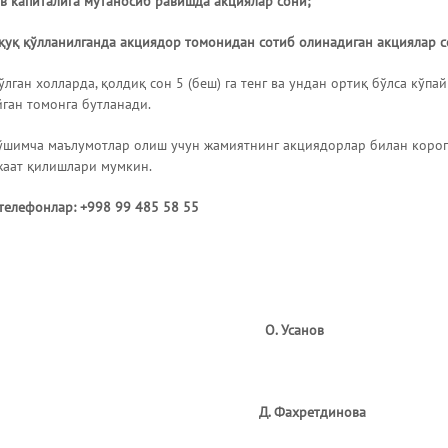
ав капиталига мутаносиб равишда акциялар сони;
уқуқ қўлланилганда акциядор томонидан cотиб олинадиган акциялар с
лган холларда, қолдиқ сон 5 (беш) га тенг ва ундан ортиқ бўлса кўпай
йган томонга бутланади.
ўшимча маълумотлар олиш учун жамиятнинг акциядорлар билан коро
жаат қилишлари мумкин.
телефонлар: +998 99
485 58 55
иректор О. Усанов
хгалтер Д. Фахретдинова