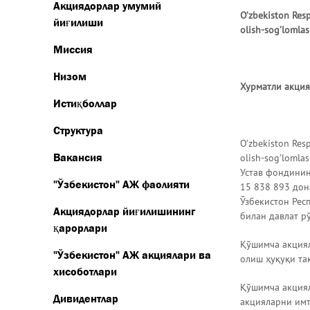
Акциядорлар умумий
O’zbekiston Res
йиғилиши
olish-sog’lomla
Миссия
Низом
Хурматли акция
Истиқболлар
Структура
O’zbekiston Res
Вакансия
olish-sog’lomla
Устав фондинин
"Ўзбекистон" АЖ фаолияти
15 838 893 дон
Ўзбекистон Рес
Акциядорлар йиғилишининг
билан давлат р
қарорлари
Қўшимча акциял
"Ўзбекистон" АЖ акциялари ва
олиш ҳуқуқи та
хисоботлари
Қўшимча акциял
Дивидентлар
акцияларни имт