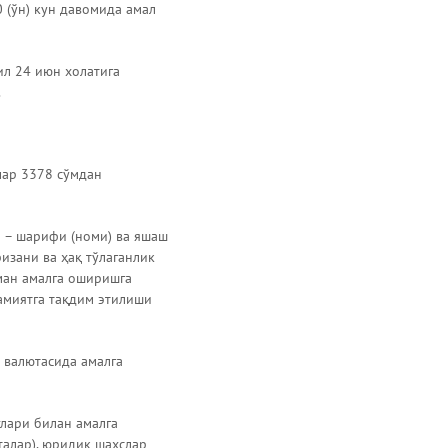
 (ўн) кун давомида амал
ил 24 июн холатига
.
лар 3378 сўмдан
и – шарифи (номи) ва яшаш
изани ва ҳақ тўлаганлик
ман амалга оширишга
амиятга тақдим этилиши
 валютасида амалга
лари билан амалга
талар), юридик шахслар