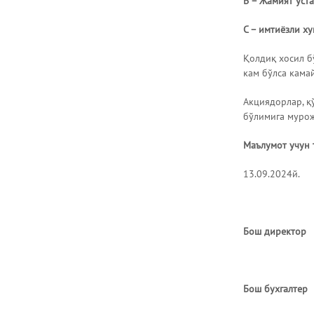
В – Жамият уст
C – имтиёзли х
Қолдиқ хосил бў
кам бўлса кама
Акциядорлар, қ
бўлимига муро
Маълумот учун 
13.09.2024й.
Бош д
Бош бу