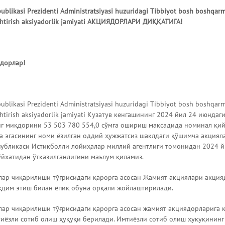
publikasi Prezidenti Administratsiyasi huzuridagi Tibbiyot bosh boshqa
shtirish aksiyadorlik jamiyati АКЦИЯДОРЛАРИ ДИҚҚАТИГА!
дорлар!
publikasi Prezidenti Administratsiyasi huzuridagi Tibbiyot bosh boshqa
shtirish aksiyadorlik jamiyati Кузатув кенгашининг 2024 йил 24 июнда
г миқдорини 53 503 780 554,0 сўмга ошириш мақсадида номинал қий
а эгасининг номи ёзилган оддий ҳужжатсиз шаклдаги қўшимча акциял
публикаси Истиқболли лойиҳалар миллий агентлиги томонидан 2024 й
ўйхатидан ўтказилганлигини маълум қиламиз.
ар чиқарилиши тўғрисидаги қарорга асосан Жамият акциялари акция
қдим этиш билан ёпиқ обуна орқали жойлаштирилади.
ар чиқарилиши тўғрисидаги қарорга асосан жамият акциядорларига 
иёзли сотиб олиш ҳуқуқи берилади. Имтиёзли сотиб олиш ҳуқуқининг