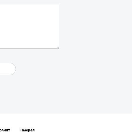
олият
Галерея