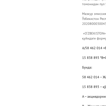
томонидан пул 
Мазкур эмиссия
Ўзбекистон Рес
20208000300430
«O‘ZBEKISTON» 
қуйидаги форму
A/
58 462 014
=B
15 838 893
*B=C
Бунда:
58 462 014
– Жа
15 838 893
– қў
А – акциядорни