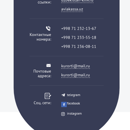
uzbekistan-kmv.ru
ссылки:
aviakassa.uz
+998 71 232-13-67
Контактные
+998 71 233-55-18
номера:
+998 71 236-08-11
kurorti@mail.ru
Почтовые
kurorti@mail.ru
адреса:
telegram
Соц. сети:
facebook
instagram