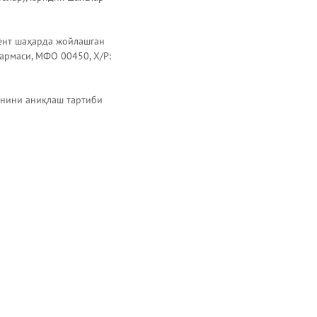
кент шаҳарда жойлашган
армаси, МФО 00450, Х/Р:
онини аниқлаш тартиби