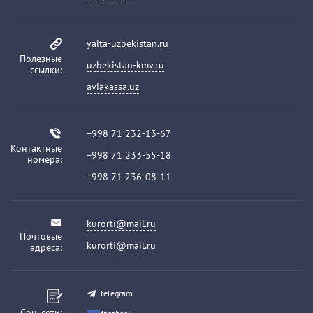
yalta-uzbekistan.ru
Полезные
uzbekistan-kmv.ru
ссылки:
aviakassa.uz
+998 71 232-13-67
Контактные
+998 71 233-55-18
номера:
+998 71 236-08-11
kurorti@mail.ru
Почтовые
kurorti@mail.ru
адреса:
telegram
Соц. сети: