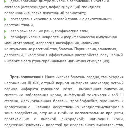
дегенеративно-дистрофические заболевания костей и
суставов (остеохондроз, деформирующий спондилез
позвоночника, плече-лопаточный периатрит);
последствия черепно-мозговой травмы с двигательными
расстройствами,
вяло заживающие раны, трофические язвы,
периферические невропатии (периферическая импульсная
магнитотерапия), депрессия, шизофрения, навязчиво-
компульсивные расстройства, болезнь Паркинсона, эпилепсия,
депрессии, шизофрения, аффективные расстройства, полушарный
инфаркт мозга (транскраниальная магнитная стимуляция).
Противопоказания
. Ишемическая болезнь сердца, стенокардия
напряжения III ФК, острый период инфаркта миокарда; острый
период инфаркта головного мозга, выраженная гипотония,
системные заболевания крови, диффузный токсический зоб III
степени, желчнокаменная болезнь, тромбофлебит, склонность к
кровотечению , наличие искусственных кардиостимуляторов в
зоне воздействия, острые и гнойные воспалительные процессы,
протекающие с высокой лихорадкой; нагноения кожи,
подкожной клетчатки, полостей до оперативного вмешательства,