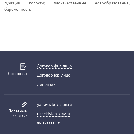
пункции полости; злокачественные новообразования,
беременность
Договор физ-лицо
Договора:
Договор юр. лицо
Лицензии
yalta-uzbekistan.ru
Полезные
uzbekistan-kmv.ru
ссылки:
aviakassa.uz